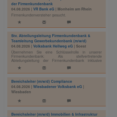
der Firmenkundenbank
04.08.2026 |
VR Bank eG
| Monheim am Rhein
Firmenkundenversteher gesucht.
Stv. Abteilungsleitung Firmenkundenbank &
Teamleitung Gewerbekundenbank (m/w/d)
04.08.2026 |
Volksbank Hellweg eG
| Soest
Übernehmen Sie eine Schlüsselrolle in unserer
Firmenkundenbank: Als stellvertretende
Abteilungsleitung der Firmenkundenbank inklusive
Teamleitung der Gewerbekundenbank (m/w/d)
gestalten Sie die strategische Weiterentwicklung
unseres Firmenkundengeschäfts und führen das
Team der Gewerbekundenbank mit Weitblick und
Engagement.
Bereichsleiter (m/w/d) Compliance
04.08.2026 |
Wiesbadener Volksbank eG
|
Wiesbaden
Bereichsleiter (m/w/d) Immobilien & Infrastruktur