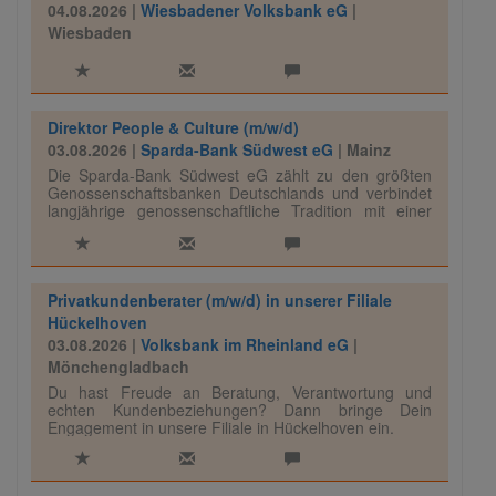
04.08.2026 |
Wiesbadener Volksbank eG
|
Wiesbaden
Direktor People & Culture (m/w/d)
03.08.2026 |
Sparda-Bank Südwest eG
| Mainz
Die Sparda-Bank Südwest eG zählt zu den größten
Genossenschaftsbanken Deutschlands und verbindet
langjährige genossenschaftliche Tradition mit einer
modernen, zukunftsorientierten Ausrichtung. Mit einer
Bilanzsumme von rund 12 Mrd. € und über 400.000
Mitgliedern gehört das Institut zu den leistungsstarken
Banken innerhalb der Genossenschaftlichen
FinanzGruppe.
Privatkundenberater (m/w/d) in unserer Filiale
Im Zuge einer Nachfolgeregelung wird eine
Hückelhoven
unternehmerisch denkende Persönlichkeit mit
03.08.2026 |
Volksbank im Rheinland eG
|
Gestaltungswillen gesucht.
Mönchengladbach
Du hast Freude an Beratung, Verantwortung und
echten Kundenbeziehungen? Dann bringe Dein
Engagement in unsere Filiale in Hückelhoven ein.