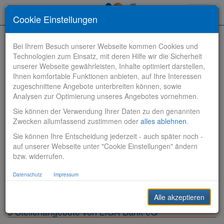
Toggle
Cookie Einstellungen
navigati
Bei Ihrem Besuch unserer Webseite kommen Cookies und
Technologien zum Einsatz, mit deren Hilfe wir die Sicherheit
unserer Webseite gewährleisten, Inhalte optimiert darstellen,
Ihnen komfortable Funktionen anbieten, auf Ihre Interessen
zugeschnittene Angebote unterbreiten können, sowie
Stelle finden
Analysen zur Optimierung unseres Angebotes vornehmen.
Sie können der Verwendung Ihrer Daten zu den genannten
Vertriebsbank
Zwecken allumfassend zustimmen oder
alles ablehnen
.
Sie können Ihre Entscheidung jederzeit - auch später noch -
Produktionsbank
auf unserer Webseite unter "Cookie Einstellungen" ändern
bzw. widerrufen.
Steuerungsbank
Datenschutz
Impressum
Sonstiges
Alle akzeptieren
5 Stellenangebote von LIGA Bank eG