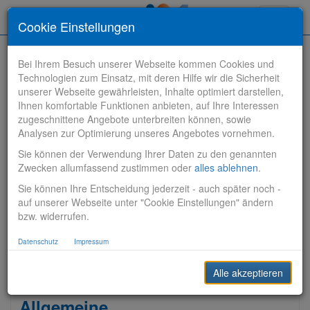
Toggle
Cookie Einstellungen
navigati
Bei Ihrem Besuch unserer Webseite kommen Cookies und
Technologien zum Einsatz, mit deren Hilfe wir die Sicherheit
unserer Webseite gewährleisten, Inhalte optimiert darstellen,
Ihnen komfortable Funktionen anbieten, auf Ihre Interessen
zugeschnittene Angebote unterbreiten können, sowie
Stelle finden
Analysen zur Optimierung unseres Angebotes vornehmen.
Sie können der Verwendung Ihrer Daten zu den genannten
Vertriebsbank
Zwecken allumfassend zustimmen oder
alles ablehnen
.
Sie können Ihre Entscheidung jederzeit - auch später noch -
Produktionsbank
auf unserer Webseite unter "Cookie Einstellungen" ändern
bzw. widerrufen.
Steuerungsbank
Datenschutz
Impressum
Sonstiges
Alle akzeptieren
Allgemeine