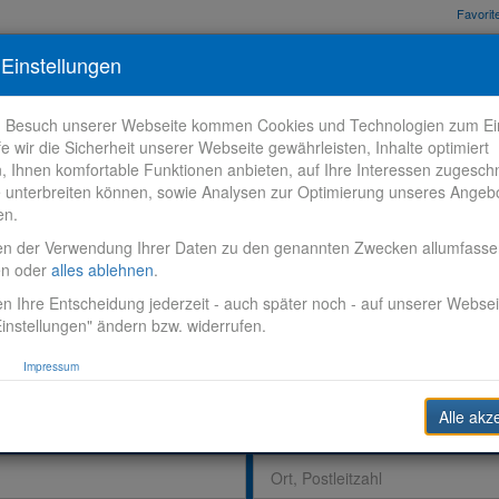
Favori
nden
Bewerbungstipps
Über VR-Karriere
Meine VR-Karriere
Einstellungen
m Besuch unserer Webseite kommen Cookies und Technologien zum Ein
fe wir die Sicherheit unserer Webseite gewährleisten, Inhalte optimiert
n, Ihnen komfortable Funktionen anbieten, auf Ihre Interessen zugesch
 unterbreiten können, sowie Analysen zur Optimierung unseres Angeb
en.
en der Verwendung Ihrer Daten zu den genannten Zwecken allumfass
en oder
alles ablehnen
.
n Ihre Entscheidung jederzeit - auch später noch - auf unserer Websei
instellungen" ändern bzw. widerrufen.
Impressum
Alle akz