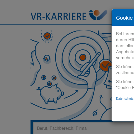
Stelle fi
Cookie 
Bei Ihre
deren Hil
darstelle
Angebote
vornehm
Sie könn
zustimm
Sie könne
"Cookie E
Datenschutz