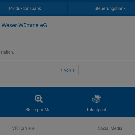
Produktionsbank
Steuerungsbank
ank Weser-Wümme eG
stalten.
1
von
1
Stelle per Mail
Talentpool
VR-Karriere
Social Media