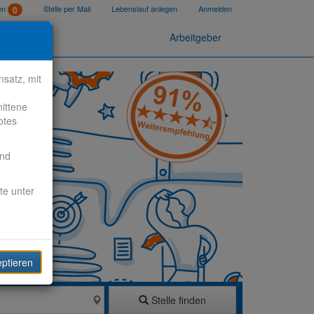
ten
Stelle per Mail
Lebenslauf anlegen
Anmelden
0
Arbeitgeber
satz, mit
nittene
otes
end
te unter
eptieren
Stelle finden