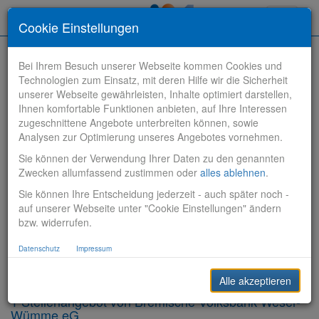
Toggle
Cookie Einstellungen
navigati
Bei Ihrem Besuch unserer Webseite kommen Cookies und
Technologien zum Einsatz, mit deren Hilfe wir die Sicherheit
unserer Webseite gewährleisten, Inhalte optimiert darstellen,
Ihnen komfortable Funktionen anbieten, auf Ihre Interessen
zugeschnittene Angebote unterbreiten können, sowie
Stelle finden
Analysen zur Optimierung unseres Angebotes vornehmen.
Sie können der Verwendung Ihrer Daten zu den genannten
Vertriebsbank
Zwecken allumfassend zustimmen oder
alles ablehnen
.
Sie können Ihre Entscheidung jederzeit - auch später noch -
Produktionsbank
auf unserer Webseite unter "Cookie Einstellungen" ändern
bzw. widerrufen.
Steuerungsbank
Datenschutz
Impressum
Sonstiges
Alle akzeptieren
1 Stellenangebot von Bremische Volksbank Weser-
Wümme eG