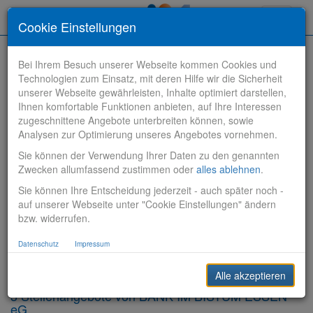
Toggle
Cookie Einstellungen
navigati
Bei Ihrem Besuch unserer Webseite kommen Cookies und
Technologien zum Einsatz, mit deren Hilfe wir die Sicherheit
unserer Webseite gewährleisten, Inhalte optimiert darstellen,
Ihnen komfortable Funktionen anbieten, auf Ihre Interessen
zugeschnittene Angebote unterbreiten können, sowie
Stelle finden
Analysen zur Optimierung unseres Angebotes vornehmen.
Sie können der Verwendung Ihrer Daten zu den genannten
Vertriebsbank
Zwecken allumfassend zustimmen oder
alles ablehnen
.
Sie können Ihre Entscheidung jederzeit - auch später noch -
Produktionsbank
auf unserer Webseite unter "Cookie Einstellungen" ändern
bzw. widerrufen.
Steuerungsbank
Datenschutz
Impressum
Sonstiges
Alle akzeptieren
3 Stellenangebote von BANK IM BISTUM ESSEN
eG