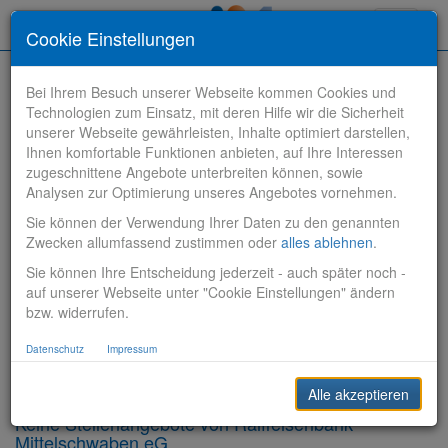
Toggle
Cookie Einstellungen
navigati
Bei Ihrem Besuch unserer Webseite kommen Cookies und
Technologien zum Einsatz, mit deren Hilfe wir die Sicherheit
unserer Webseite gewährleisten, Inhalte optimiert darstellen,
Ihnen komfortable Funktionen anbieten, auf Ihre Interessen
zugeschnittene Angebote unterbreiten können, sowie
Stelle finden
Analysen zur Optimierung unseres Angebotes vornehmen.
Sie können der Verwendung Ihrer Daten zu den genannten
Vertriebsbank
Zwecken allumfassend zustimmen oder
alles ablehnen
.
Sie können Ihre Entscheidung jederzeit - auch später noch -
Produktionsbank
auf unserer Webseite unter "Cookie Einstellungen" ändern
bzw. widerrufen.
Steuerungsbank
Datenschutz
Impressum
Sonstiges
Alle akzeptieren
Keine Stellenangebote von Raiffeisenbank
Mittelschwaben eG