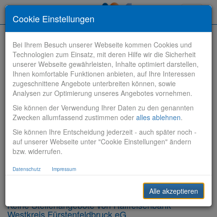
Toggle
Cookie Einstellungen
navigati
Bei Ihrem Besuch unserer Webseite kommen Cookies und
Technologien zum Einsatz, mit deren Hilfe wir die Sicherheit
unserer Webseite gewährleisten, Inhalte optimiert darstellen,
Ihnen komfortable Funktionen anbieten, auf Ihre Interessen
zugeschnittene Angebote unterbreiten können, sowie
Stelle finden
Analysen zur Optimierung unseres Angebotes vornehmen.
Sie können der Verwendung Ihrer Daten zu den genannten
Vertriebsbank
Zwecken allumfassend zustimmen oder
alles ablehnen
.
Sie können Ihre Entscheidung jederzeit - auch später noch -
Produktionsbank
auf unserer Webseite unter "Cookie Einstellungen" ändern
bzw. widerrufen.
Steuerungsbank
Datenschutz
Impressum
Sonstiges
Alle akzeptieren
Keine Stellenangebote von Raiffeisenbank
Westkreis Fürstenfeldbruck eG