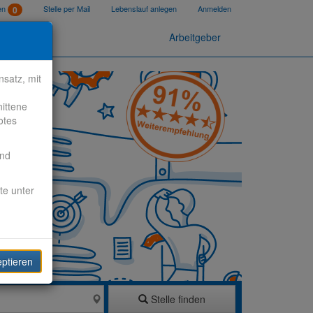
ten
Stelle per Mail
Lebenslauf anlegen
Anmelden
0
Arbeitgeber
satz, mit
nittene
otes
end
te unter
eptieren
Stelle finden