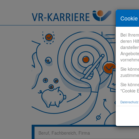
Stelle fi
Cookie 
Bei Ihre
deren Hil
darstelle
Angebote
vornehm
Sie könn
zustimm
Sie könne
"Cookie E
Datenschutz