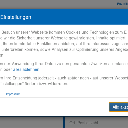
Favori
nden
Bewerbungstipps
Über VR-Karriere
Meine VR-Karriere
Einstellungen
m Besuch unserer Webseite kommen Cookies und Technologien zum Ein
fe wir die Sicherheit unserer Webseite gewährleisten, Inhalte optimiert
n, Ihnen komfortable Funktionen anbieten, auf Ihre Interessen zugesch
 unterbreiten können, sowie Analysen zur Optimierung unseres Angeb
en.
en der Verwendung Ihrer Daten zu den genannten Zwecken allumfass
en oder
alles ablehnen
.
n Ihre Entscheidung jederzeit - auch später noch - auf unserer Websei
instellungen" ändern bzw. widerrufen.
Impressum
Alle akz