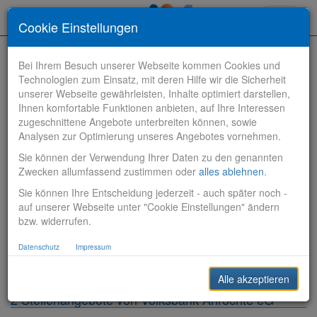
Toggle
Cookie Einstellungen
navigati
Bei Ihrem Besuch unserer Webseite kommen Cookies und
Technologien zum Einsatz, mit deren Hilfe wir die Sicherheit
unserer Webseite gewährleisten, Inhalte optimiert darstellen,
Ihnen komfortable Funktionen anbieten, auf Ihre Interessen
zugeschnittene Angebote unterbreiten können, sowie
Stelle finden
Analysen zur Optimierung unseres Angebotes vornehmen.
Sie können der Verwendung Ihrer Daten zu den genannten
Vertriebsbank
Zwecken allumfassend zustimmen oder
alles ablehnen
.
Sie können Ihre Entscheidung jederzeit - auch später noch -
Produktionsbank
auf unserer Webseite unter "Cookie Einstellungen" ändern
bzw. widerrufen.
Steuerungsbank
Datenschutz
Impressum
Sonstiges
Alle akzeptieren
2 Stellenangebote von Volksbank Anröchte eG