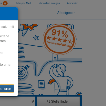
ten
Stelle per Mail
Lebenslauf anlegen
Anmelden
0
Arbeitgeber
satz, mit
nittene
otes
end
te unter
eptieren
Stelle finden