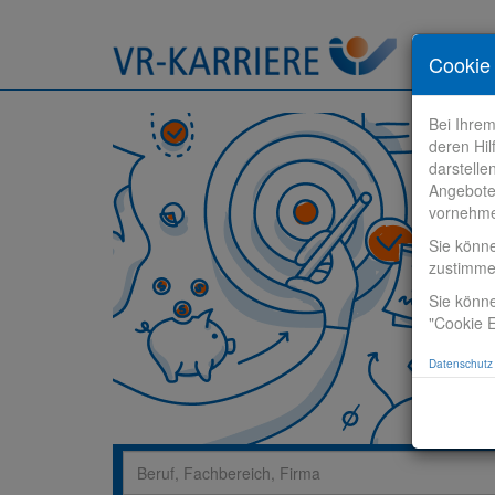
Stelle fi
Cookie 
Bei Ihre
deren Hil
darstelle
Angebote
vornehm
Sie könn
zustimm
Sie könne
"Cookie E
Datenschutz