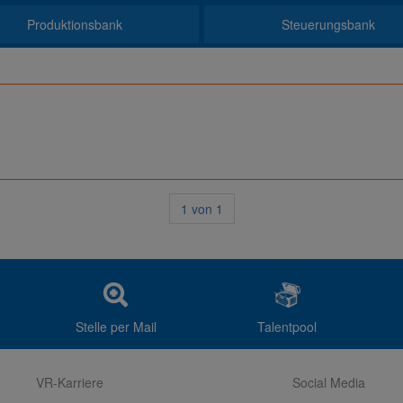
Produktionsbank
Steuerungsbank
1
von
1
Stelle per Mail
Talentpool
VR-Karriere
Social Media