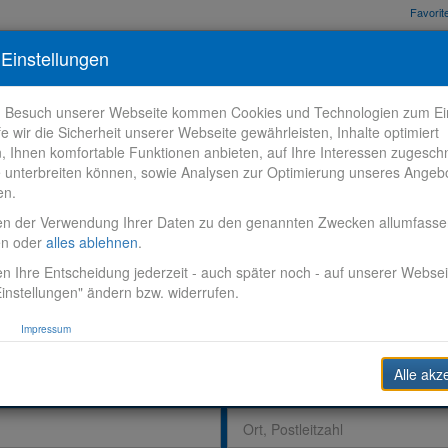
Favori
nden
Bewerbungstipps
Über VR-Karriere
Meine VR-Karriere
Einstellungen
m Besuch unserer Webseite kommen Cookies und Technologien zum Ein
fe wir die Sicherheit unserer Webseite gewährleisten, Inhalte optimiert
n, Ihnen komfortable Funktionen anbieten, auf Ihre Interessen zugesch
 unterbreiten können, sowie Analysen zur Optimierung unseres Angeb
en.
en der Verwendung Ihrer Daten zu den genannten Zwecken allumfass
en oder
alles ablehnen
.
n Ihre Entscheidung jederzeit - auch später noch - auf unserer Websei
instellungen" ändern bzw. widerrufen.
Impressum
Alle akz