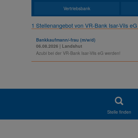
Vertriebsbank
1 Stellenangebot von VR-Bank Isar-Vils eG
Bankkaufmann/-frau (m/w/d)
06.08.2026
| Landshut
Azubi bei der VR-Bank Isar-Vils eG werden!
Stelle finden