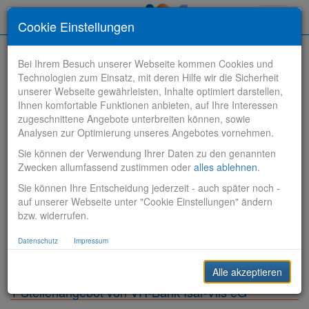
Toggle
Cookie Einstellungen
navigati
Bei Ihrem Besuch unserer Webseite kommen Cookies und
Technologien zum Einsatz, mit deren Hilfe wir die Sicherheit
unserer Webseite gewährleisten, Inhalte optimiert darstellen,
Ihnen komfortable Funktionen anbieten, auf Ihre Interessen
zugeschnittene Angebote unterbreiten können, sowie
Stelle finden
Analysen zur Optimierung unseres Angebotes vornehmen.
Sie können der Verwendung Ihrer Daten zu den genannten
Vertriebsbank
Zwecken allumfassend zustimmen oder
alles ablehnen
.
Sie können Ihre Entscheidung jederzeit - auch später noch -
Produktionsbank
auf unserer Webseite unter "Cookie Einstellungen" ändern
bzw. widerrufen.
Steuerungsbank
Datenschutz
Impressum
Sonstiges
Alle akzeptieren
1 Stellenangebot von VR-Bank Isar-Vils eG