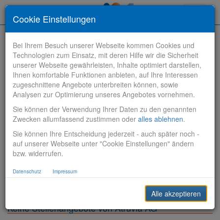
Toggle
Cookie Einstellungen
navigati
Bei Ihrem Besuch unserer Webseite kommen Cookies und
Technologien zum Einsatz, mit deren Hilfe wir die Sicherheit
unserer Webseite gewährleisten, Inhalte optimiert darstellen,
Ihnen komfortable Funktionen anbieten, auf Ihre Interessen
zugeschnittene Angebote unterbreiten können, sowie
Stelle finden
Analysen zur Optimierung unseres Angebotes vornehmen.
Sie können der Verwendung Ihrer Daten zu den genannten
Vertriebsbank
Zwecken allumfassend zustimmen oder
alles ablehnen
.
Sie können Ihre Entscheidung jederzeit - auch später noch -
Produktionsbank
auf unserer Webseite unter "Cookie Einstellungen" ändern
bzw. widerrufen.
Steuerungsbank
Datenschutz
Impressum
Sonstiges
Alle akzeptieren
Keine Stellenangebote von Atruvia AG