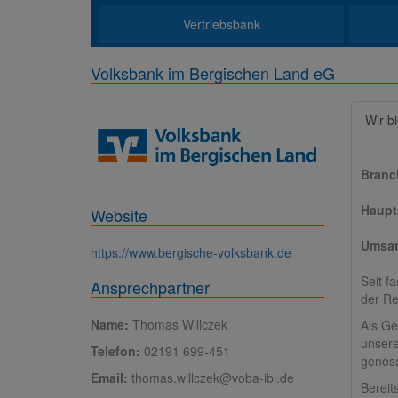
Vertriebsbank
Volksbank im Bergischen Land eG
Wir b
Branc
Haupts
Website
Umsat
https://www.bergische-volksbank.de
Seit f
Ansprechpartner
der Re
Name:
Thomas Willczek
Als Ge
unsere
Telefon:
02191 699-451
genoss
Email:
thomas.willczek@voba-ibl.de
Bereit