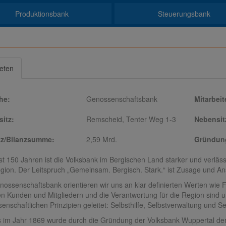
Produktionsbank
Steuerungsbank
ieten
he:
Genossenschaftsbank
Mitarbeit
itz:
Remscheid, Tenter Weg 1-3
Nebensit
z/Bilanzsumme:
2,59 Mrd.
Gründung
ast 150 Jahren ist die Volksbank im Bergischen Land starker und verlä
gion. Der Leitspruch „Gemeinsam. Bergisch. Stark.“ ist Zusage und An
nossenschaftsbank orientieren wir uns an klar definierten Werten wie 
n Kunden und Mitgliedern und die Verantwortung für die Region sind un
enschaftlichen Prinzipien geleitet: Selbsthilfe, Selbstverwaltung und S
s im Jahr 1869 wurde durch die Gründung der Volksbank Wuppertal der 