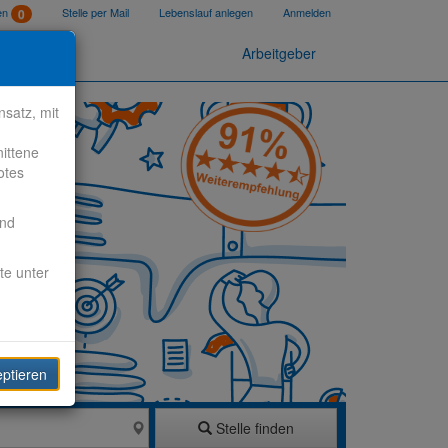
ten
Stelle per Mail
Lebenslauf anlegen
Anmelden
0
Arbeitgeber
satz, mit
nittene
otes
end
te unter
eptieren
Stelle finden