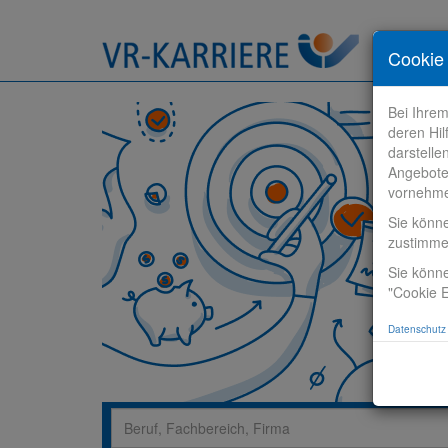
Stelle fi
Cookie 
Bei Ihre
deren Hil
darstelle
Angebote
vornehm
Sie könn
zustimm
Sie könne
"Cookie E
Datenschutz