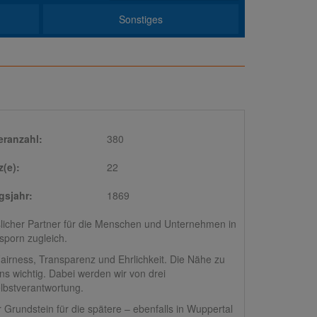
Sonstiges
eranzahl:
380
z(e):
22
sjahr:
1869
sslicher Partner für die Menschen und Unternehmen in
sporn zugleich.
Fairness, Transparenz und Ehrlichkeit. Die Nähe zu
s wichtig. Dabei werden wir von drei
elbstverantwortung.
Grundstein für die spätere – ebenfalls in Wuppertal