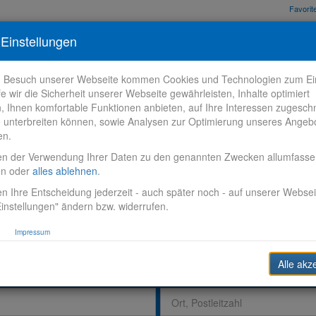
Favori
nden
Bewerbungstipps
Über VR-Karriere
Meine VR-Karriere
Einstellungen
m Besuch unserer Webseite kommen Cookies und Technologien zum Ein
fe wir die Sicherheit unserer Webseite gewährleisten, Inhalte optimiert
n, Ihnen komfortable Funktionen anbieten, auf Ihre Interessen zugesch
 unterbreiten können, sowie Analysen zur Optimierung unseres Angeb
en.
en der Verwendung Ihrer Daten zu den genannten Zwecken allumfass
en oder
alles ablehnen
.
n Ihre Entscheidung jederzeit - auch später noch - auf unserer Websei
instellungen" ändern bzw. widerrufen.
Impressum
Alle akz