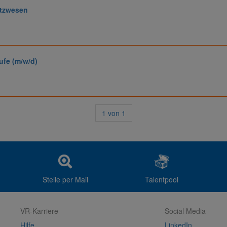
ätzwesen
ufe (m/w/d)
1
von
1
Stelle per Mail
Talentpool
VR-Karriere
Social Media
Hilfe
LinkedIn