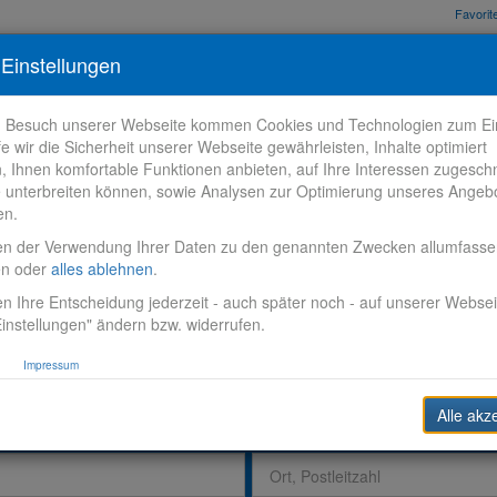
Favori
nden
Bewerbungstipps
Über VR-Karriere
Meine VR-Karriere
Einstellungen
m Besuch unserer Webseite kommen Cookies und Technologien zum Ein
fe wir die Sicherheit unserer Webseite gewährleisten, Inhalte optimiert
n, Ihnen komfortable Funktionen anbieten, auf Ihre Interessen zugesch
 unterbreiten können, sowie Analysen zur Optimierung unseres Angeb
en.
en der Verwendung Ihrer Daten zu den genannten Zwecken allumfass
en oder
alles ablehnen
.
n Ihre Entscheidung jederzeit - auch später noch - auf unserer Websei
instellungen" ändern bzw. widerrufen.
Impressum
Alle akz