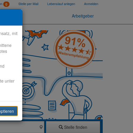
ten
Stelle per Mail
Lebenslauf anlegen
Anmelden
0
Arbeitgeber
satz, mit
nittene
otes
end
te unter
eptieren
Stelle finden