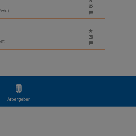
/w/d)
ent
Arbeitgeber