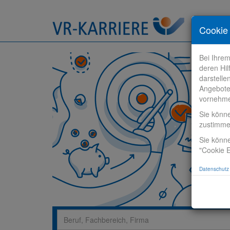
Stelle fi
Cookie 
Bei Ihre
deren Hil
darstelle
Angebote
vornehm
Sie könn
zustimm
Sie könne
"Cookie E
Datenschutz