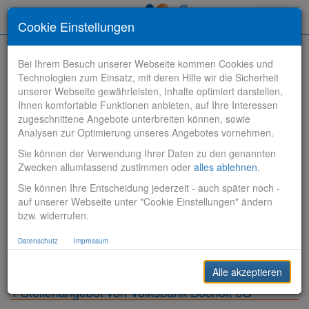
Toggle
Cookie Einstellungen
navigati
Bei Ihrem Besuch unserer Webseite kommen Cookies und
Technologien zum Einsatz, mit deren Hilfe wir die Sicherheit
unserer Webseite gewährleisten, Inhalte optimiert darstellen,
Ihnen komfortable Funktionen anbieten, auf Ihre Interessen
zugeschnittene Angebote unterbreiten können, sowie
Stelle finden
Analysen zur Optimierung unseres Angebotes vornehmen.
Sie können der Verwendung Ihrer Daten zu den genannten
Vertriebsbank
Zwecken allumfassend zustimmen oder
alles ablehnen
.
Sie können Ihre Entscheidung jederzeit - auch später noch -
Produktionsbank
auf unserer Webseite unter "Cookie Einstellungen" ändern
bzw. widerrufen.
Steuerungsbank
Datenschutz
Impressum
Sonstiges
Alle akzeptieren
1 Stellenangebot von Volksbank Bocholt eG