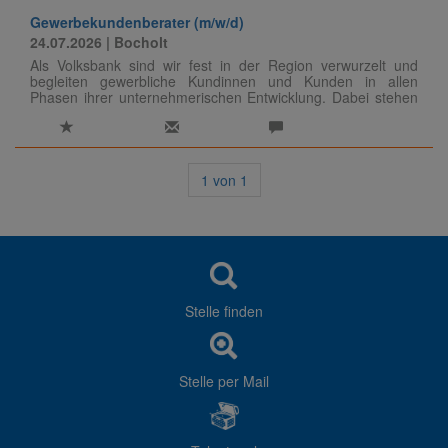
Gewerbekundenberater (m/w/d)
24.07.2026
| Bocholt
Als Volksbank sind wir fest in der Region verwurzelt und
begleiten gewerbliche Kundinnen und Kunden in allen
Phasen ihrer unternehmerischen Entwicklung. Dabei stehen
persönliche Beratung, regionale Nähe und individuelle
Lösungen im Mittelpunkt.
1
von
1
Stelle finden
Stelle per Mail