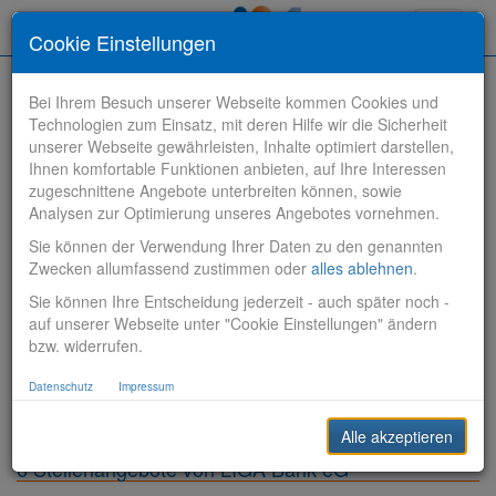
Toggle
Cookie Einstellungen
navigati
Bei Ihrem Besuch unserer Webseite kommen Cookies und
Technologien zum Einsatz, mit deren Hilfe wir die Sicherheit
unserer Webseite gewährleisten, Inhalte optimiert darstellen,
Ihnen komfortable Funktionen anbieten, auf Ihre Interessen
zugeschnittene Angebote unterbreiten können, sowie
Stelle finden
Analysen zur Optimierung unseres Angebotes vornehmen.
Sie können der Verwendung Ihrer Daten zu den genannten
Vertriebsbank
Zwecken allumfassend zustimmen oder
alles ablehnen
.
Sie können Ihre Entscheidung jederzeit - auch später noch -
Produktionsbank
auf unserer Webseite unter "Cookie Einstellungen" ändern
bzw. widerrufen.
Steuerungsbank
Datenschutz
Impressum
Sonstiges
Alle akzeptieren
6 Stellenangebote von LIGA Bank eG