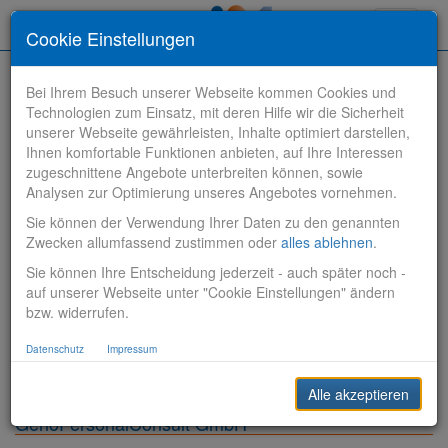
Toggle
Cookie Einstellungen
navigati
Bei Ihrem Besuch unserer Webseite kommen Cookies und
Technologien zum Einsatz, mit deren Hilfe wir die Sicherheit
unserer Webseite gewährleisten, Inhalte optimiert darstellen,
Ihnen komfortable Funktionen anbieten, auf Ihre Interessen
zugeschnittene Angebote unterbreiten können, sowie
Stelle finden
Analysen zur Optimierung unseres Angebotes vornehmen.
Sie können der Verwendung Ihrer Daten zu den genannten
Vertriebsbank
Zwecken allumfassend zustimmen oder
alles ablehnen
.
Sie können Ihre Entscheidung jederzeit - auch später noch -
Produktionsbank
auf unserer Webseite unter "Cookie Einstellungen" ändern
bzw. widerrufen.
Steuerungsbank
Datenschutz
Impressum
Sonstiges
Alle akzeptieren
GenoPersonalConsult GmbH