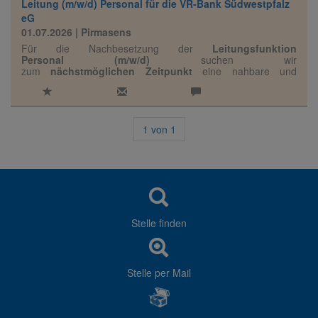
Leitung (m/w/d) Personal für die VR-Bank Südwestpfalz
eG
01.07.2026
| Pirmasens
Für die Nachbesetzung der
Leitungsfunktion
Personal (m/w/d)
suchen wir
zum
nächstmöglichen Zeitpunkt
eine nahbare und
werteorientierte Führungspersönlichkeit mit Weitblick,
Empathie und einem sicheren Gespür für Mensch und
Organisation.
1
von
1
Stelle finden
Stelle per Mail