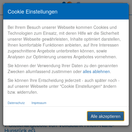
Toggle
Cookie Einstellungen
navigati
Bei Ihrem Besuch unserer Webseite kommen Cookies und
Technologien zum Einsatz, mit deren Hilfe wir die Sicherheit
unserer Webseite gewährleisten, Inhalte optimiert darstellen,
Ihnen komfortable Funktionen anbieten, auf Ihre Interessen
zugeschnittene Angebote unterbreiten können, sowie
Stelle finden
Analysen zur Optimierung unseres Angebotes vornehmen.
Sie können der Verwendung Ihrer Daten zu den genannten
Vertriebsbank
Zwecken allumfassend zustimmen oder
alles ablehnen
.
Sie können Ihre Entscheidung jederzeit - auch später noch -
Produktionsbank
auf unserer Webseite unter "Cookie Einstellungen" ändern
bzw. widerrufen.
Steuerungsbank
Datenschutz
Impressum
Sonstiges
Alle akzeptieren
7 Stellenangebote von Volksbank Rhein-Nahe-
Hunsrück eG