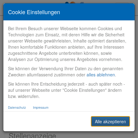
Toggle
Cookie Einstellungen
navigati
Bei Ihrem Besuch unserer Webseite kommen Cookies und
Technologien zum Einsatz, mit deren Hilfe wir die Sicherheit
unserer Webseite gewährleisten, Inhalte optimiert darstellen,
Ihnen komfortable Funktionen anbieten, auf Ihre Interessen
zugeschnittene Angebote unterbreiten können, sowie
Bewerbungen finden
Analysen zur Optimierung unseres Angebotes vornehmen.
Sie können der Verwendung Ihrer Daten zu den genannten
Vertriebsbank
Zwecken allumfassend zustimmen oder
alles ablehnen
.
Sie können Ihre Entscheidung jederzeit - auch später noch -
Produktionsbank
auf unserer Webseite unter "Cookie Einstellungen" ändern
bzw. widerrufen.
Steuerungsbank
Datenschutz
Impressum
Sonstiges
Alle akzeptieren
Stellenanzeige