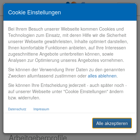
Toggle
Cookie Einstellungen
navigati
Bei Ihrem Besuch unserer Webseite kommen Cookies und
Technologien zum Einsatz, mit deren Hilfe wir die Sicherheit
unserer Webseite gewährleisten, Inhalte optimiert darstellen,
Ihnen komfortable Funktionen anbieten, auf Ihre Interessen
zugeschnittene Angebote unterbreiten können, sowie
Bewerbungen finden
Analysen zur Optimierung unseres Angebotes vornehmen.
Sie können der Verwendung Ihrer Daten zu den genannten
Vertriebsbank
Zwecken allumfassend zustimmen oder
alles ablehnen
.
Sie können Ihre Entscheidung jederzeit - auch später noch -
Produktionsbank
auf unserer Webseite unter "Cookie Einstellungen" ändern
bzw. widerrufen.
Steuerungsbank
Datenschutz
Impressum
Sonstiges
Alle akzeptieren
Arbeitgeberprofile