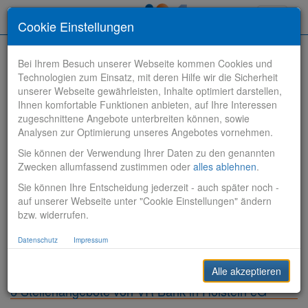
Toggle
Cookie Einstellungen
navigati
Bei Ihrem Besuch unserer Webseite kommen Cookies und
Technologien zum Einsatz, mit deren Hilfe wir die Sicherheit
unserer Webseite gewährleisten, Inhalte optimiert darstellen,
Ihnen komfortable Funktionen anbieten, auf Ihre Interessen
zugeschnittene Angebote unterbreiten können, sowie
Stelle finden
Analysen zur Optimierung unseres Angebotes vornehmen.
Sie können der Verwendung Ihrer Daten zu den genannten
Vertriebsbank
Zwecken allumfassend zustimmen oder
alles ablehnen
.
Sie können Ihre Entscheidung jederzeit - auch später noch -
Produktionsbank
auf unserer Webseite unter "Cookie Einstellungen" ändern
bzw. widerrufen.
Steuerungsbank
Datenschutz
Impressum
Sonstiges
Alle akzeptieren
6 Stellenangebote von VR Bank in Holstein eG