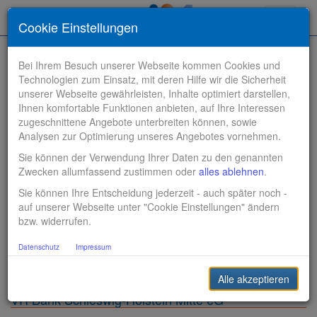
Toggle
Cookie Einstellungen
navigati
Bei Ihrem Besuch unserer Webseite kommen Cookies und
Technologien zum Einsatz, mit deren Hilfe wir die Sicherheit
unserer Webseite gewährleisten, Inhalte optimiert darstellen,
Ihnen komfortable Funktionen anbieten, auf Ihre Interessen
zugeschnittene Angebote unterbreiten können, sowie
Stelle finden
Analysen zur Optimierung unseres Angebotes vornehmen.
Sie können der Verwendung Ihrer Daten zu den genannten
Vertriebsbank
Zwecken allumfassend zustimmen oder
alles ablehnen
.
Sie können Ihre Entscheidung jederzeit - auch später noch -
Produktionsbank
auf unserer Webseite unter "Cookie Einstellungen" ändern
bzw. widerrufen.
Steuerungsbank
Datenschutz
Impressum
Sonstiges
Alle akzeptieren
VR Bank Schleswig-Holstein Mitte eG