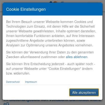
Toggle
Cookie Einstellungen
navigati
Bei Ihrem Besuch unserer Webseite kommen Cookies und
Technologien zum Einsatz, mit deren Hilfe wir die Sicherheit
unserer Webseite gewährleisten, Inhalte optimiert darstellen,
Ihnen komfortable Funktionen anbieten, auf Ihre Interessen
zugeschnittene Angebote unterbreiten können, sowie
Stelle finden
Analysen zur Optimierung unseres Angebotes vornehmen.
Sie können der Verwendung Ihrer Daten zu den genannten
Vertriebsbank
Zwecken allumfassend zustimmen oder
alles ablehnen
.
Sie können Ihre Entscheidung jederzeit - auch später noch -
Produktionsbank
auf unserer Webseite unter "Cookie Einstellungen" ändern
bzw. widerrufen.
Steuerungsbank
Datenschutz
Impressum
Sonstiges
Alle akzeptieren
11 Stellenangebote von Volksbank Darmstadt Mainz
eG