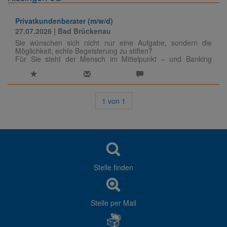
Privatkundenberater (m/w/d)
27.07.2026
| Bad Brückenau
Sie wünschen sich nicht nur eine Aufgabe, sondern die
Möglichkeit, echte Begeisterung zu stiften?
Für Sie steht der Mensch im Mittelpunkt – und Banking
bedeutet mehr als Zahlen, nämlich echte Verbindungen,
gegenseitiges Vertrauen und Sicherheit?
Dann laden wir Sie ein, bei der Lieblingsbank -
als
Privatkundenberater
(m/w/d) - gemeinsam mit uns neue
Wege zu gehen.
1
von
1
Stelle finden
Stelle per Mail