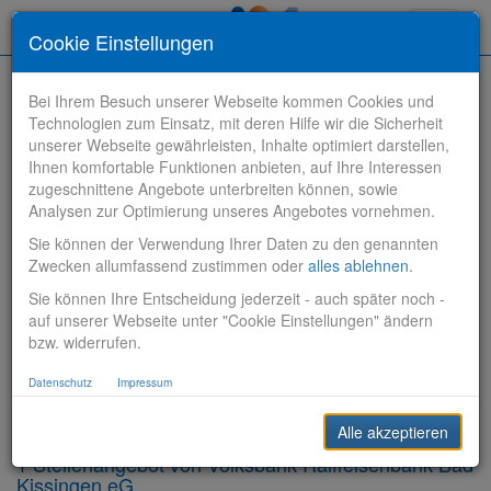
Toggle
Cookie Einstellungen
navigati
Bei Ihrem Besuch unserer Webseite kommen Cookies und
Technologien zum Einsatz, mit deren Hilfe wir die Sicherheit
unserer Webseite gewährleisten, Inhalte optimiert darstellen,
Ihnen komfortable Funktionen anbieten, auf Ihre Interessen
zugeschnittene Angebote unterbreiten können, sowie
Stelle finden
Analysen zur Optimierung unseres Angebotes vornehmen.
Sie können der Verwendung Ihrer Daten zu den genannten
Vertriebsbank
Zwecken allumfassend zustimmen oder
alles ablehnen
.
Sie können Ihre Entscheidung jederzeit - auch später noch -
Produktionsbank
auf unserer Webseite unter "Cookie Einstellungen" ändern
bzw. widerrufen.
Steuerungsbank
Datenschutz
Impressum
Sonstiges
Alle akzeptieren
1 Stellenangebot von Volksbank Raiffeisenbank Bad
Kissingen eG