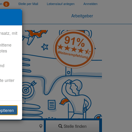
ten
Stelle per Mail
Lebenslauf anlegen
Anmelden
0
Arbeitgeber
satz, mit
nittene
otes
end
te unter
eptieren
Stelle finden