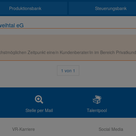
Produktionsbank
Steuerungsbank
weihtal eG
stmöglichen Zeitpunkt eine/n Kundenberater/in im Bereich Privatkun
1
von
1
Stelle per Mail
Talentpool
VR-Karriere
Social Media