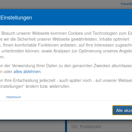
Favori
nden
Bewerbungstipps
Über VR-Karriere
Meine VR-Karriere
Einstellungen
m Besuch unserer Webseite kommen Cookies und Technologien zum Ein
fe wir die Sicherheit unserer Webseite gewährleisten, Inhalte optimiert
n, Ihnen komfortable Funktionen anbieten, auf Ihre Interessen zugesch
 unterbreiten können, sowie Analysen zur Optimierung unseres Angeb
en.
en der Verwendung Ihrer Daten zu den genannten Zwecken allumfass
en oder
alles ablehnen
.
n Ihre Entscheidung jederzeit - auch später noch - auf unserer Websei
instellungen" ändern bzw. widerrufen.
Impressum
Alle akz