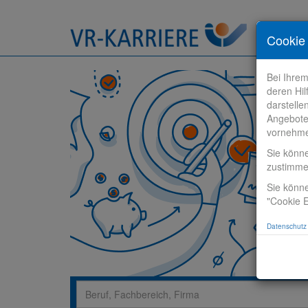
Stelle fi
Cookie 
Bei Ihre
deren Hil
darstelle
Angebote
vornehm
Sie könn
zustimm
Sie könne
"Cookie E
Datenschutz