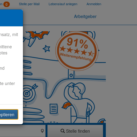
ten
Stelle per Mail
Lebenslauf anlegen
Anmelden
0
Arbeitgeber
satz, mit
nittene
otes
end
te unter
eptieren
Stelle finden