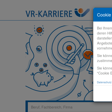
Stelle fi
Cookie 
Bei Ihre
deren Hil
darstelle
Angebote
vornehm
Sie könn
zustimm
Sie könne
"Cookie E
Datenschutz