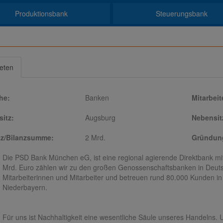
Produktionsbank
Steuerungsbank
ieten
he:
Banken
Mitarbeit
itz:
Augsburg
Nebensit
z/Bilanzsumme:
2 Mrd.
Gründung
Die PSD Bank München eG, ist eine regional agierende Direktbank mit
Mrd. Euro zählen wir zu den großen Genossenschaftsbanken in Deutsc
Mitarbeiterinnen und Mitarbeiter und betreuen rund 80.000 Kunden 
Niederbayern.
Für uns ist Nachhaltigkeit eine wesentliche Säule unseres Handelns. Un