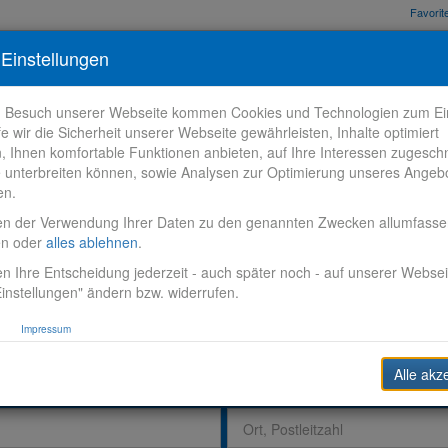
Favori
nden
Bewerbungstipps
Über VR-Karriere
Meine VR-Karriere
Einstellungen
m Besuch unserer Webseite kommen Cookies und Technologien zum Ein
fe wir die Sicherheit unserer Webseite gewährleisten, Inhalte optimiert
n, Ihnen komfortable Funktionen anbieten, auf Ihre Interessen zugesch
 unterbreiten können, sowie Analysen zur Optimierung unseres Angeb
en.
en der Verwendung Ihrer Daten zu den genannten Zwecken allumfass
en oder
alles ablehnen
.
n Ihre Entscheidung jederzeit - auch später noch - auf unserer Websei
instellungen" ändern bzw. widerrufen.
Impressum
Alle akz