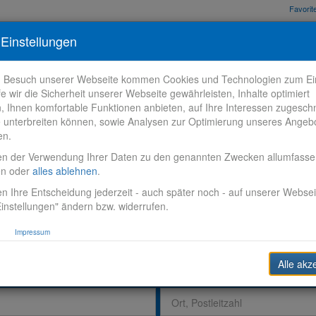
Favori
nden
Bewerbungstipps
Über VR-Karriere
Meine VR-Karriere
Einstellungen
m Besuch unserer Webseite kommen Cookies und Technologien zum Ein
fe wir die Sicherheit unserer Webseite gewährleisten, Inhalte optimiert
n, Ihnen komfortable Funktionen anbieten, auf Ihre Interessen zugesch
 unterbreiten können, sowie Analysen zur Optimierung unseres Angeb
en.
en der Verwendung Ihrer Daten zu den genannten Zwecken allumfass
en oder
alles ablehnen
.
n Ihre Entscheidung jederzeit - auch später noch - auf unserer Websei
instellungen" ändern bzw. widerrufen.
Impressum
Alle akz