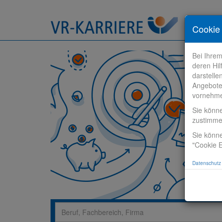
Stelle fi
Cookie 
Bei Ihre
deren Hil
darstelle
Angebote
vornehm
Sie könn
zustimm
Sie könne
"Cookie E
Datenschutz