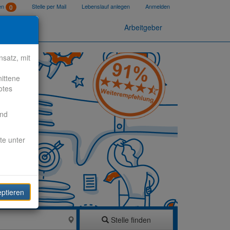
ten
Stelle per Mail
Lebenslauf anlegen
Anmelden
0
Arbeitgeber
satz, mit
nittene
otes
end
te unter
eptieren
Stelle finden