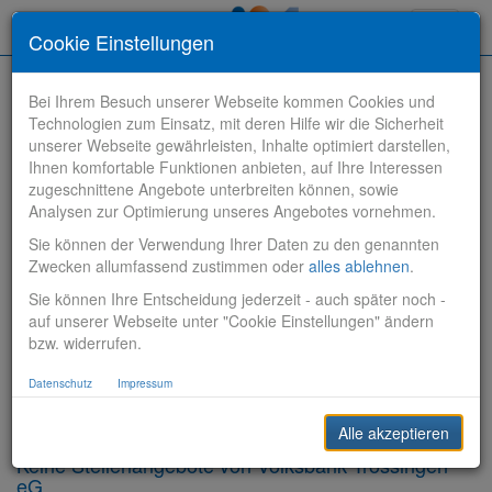
Toggle
Cookie Einstellungen
navigati
Bei Ihrem Besuch unserer Webseite kommen Cookies und
Technologien zum Einsatz, mit deren Hilfe wir die Sicherheit
unserer Webseite gewährleisten, Inhalte optimiert darstellen,
Ihnen komfortable Funktionen anbieten, auf Ihre Interessen
zugeschnittene Angebote unterbreiten können, sowie
Stelle finden
Analysen zur Optimierung unseres Angebotes vornehmen.
Sie können der Verwendung Ihrer Daten zu den genannten
Vertriebsbank
Zwecken allumfassend zustimmen oder
alles ablehnen
.
Sie können Ihre Entscheidung jederzeit - auch später noch -
Produktionsbank
auf unserer Webseite unter "Cookie Einstellungen" ändern
bzw. widerrufen.
Steuerungsbank
Datenschutz
Impressum
Sonstiges
Alle akzeptieren
Keine Stellenangebote von Volksbank Trossingen
eG