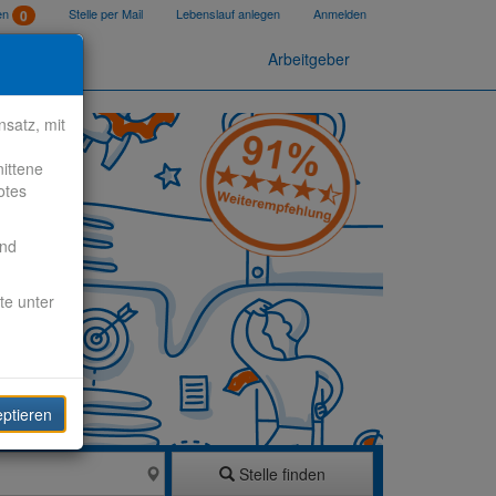
ten
Stelle per Mail
Lebenslauf anlegen
Anmelden
0
Arbeitgeber
satz, mit
nittene
otes
end
te unter
eptieren
Stelle finden