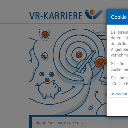
Stelle fi
Cookie 
Bei Ihre
deren Hil
darstelle
Angebote
vornehm
Sie könn
zustimm
Sie könne
"Cookie E
Datenschutz