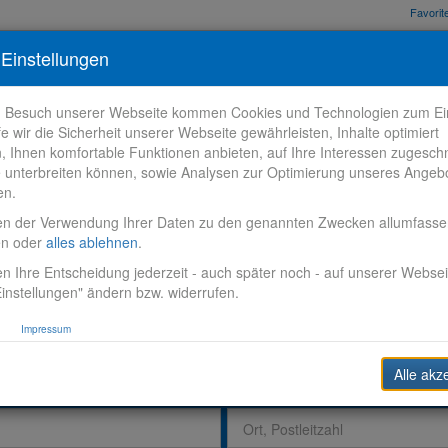
Favori
nden
Bewerbungstipps
Über VR-Karriere
Meine VR-Karriere
Einstellungen
m Besuch unserer Webseite kommen Cookies und Technologien zum Ein
fe wir die Sicherheit unserer Webseite gewährleisten, Inhalte optimiert
n, Ihnen komfortable Funktionen anbieten, auf Ihre Interessen zugesch
 unterbreiten können, sowie Analysen zur Optimierung unseres Angeb
en.
en der Verwendung Ihrer Daten zu den genannten Zwecken allumfass
en oder
alles ablehnen
.
n Ihre Entscheidung jederzeit - auch später noch - auf unserer Websei
instellungen" ändern bzw. widerrufen.
Impressum
Alle akz