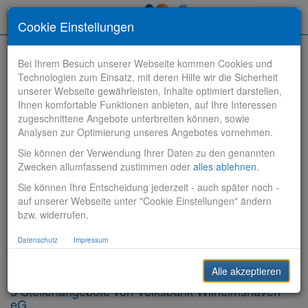
Toggle
Cookie Einstellungen
navigati
Bei Ihrem Besuch unserer Webseite kommen Cookies und
Technologien zum Einsatz, mit deren Hilfe wir die Sicherheit
unserer Webseite gewährleisten, Inhalte optimiert darstellen,
Ihnen komfortable Funktionen anbieten, auf Ihre Interessen
zugeschnittene Angebote unterbreiten können, sowie
Stelle finden
Analysen zur Optimierung unseres Angebotes vornehmen.
Sie können der Verwendung Ihrer Daten zu den genannten
Vertriebsbank
Zwecken allumfassend zustimmen oder
alles ablehnen
.
Sie können Ihre Entscheidung jederzeit - auch später noch -
Produktionsbank
auf unserer Webseite unter "Cookie Einstellungen" ändern
bzw. widerrufen.
Steuerungsbank
Datenschutz
Impressum
Sonstiges
Alle akzeptieren
5 Stellenangebote von Volksbank Wilhelmshaven
eG