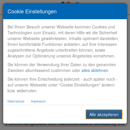
Toggle
Cookie Einstellungen
navigati
Bei Ihrem Besuch unserer Webseite kommen Cookies und
Technologien zum Einsatz, mit deren Hilfe wir die Sicherheit
unserer Webseite gewährleisten, Inhalte optimiert darstellen,
Ihnen komfortable Funktionen anbieten, auf Ihre Interessen
zugeschnittene Angebote unterbreiten können, sowie
Stelle finden
Analysen zur Optimierung unseres Angebotes vornehmen.
Sie können der Verwendung Ihrer Daten zu den genannten
Vertriebsbank
Zwecken allumfassend zustimmen oder
alles ablehnen
.
Sie können Ihre Entscheidung jederzeit - auch später noch -
Produktionsbank
auf unserer Webseite unter "Cookie Einstellungen" ändern
bzw. widerrufen.
Steuerungsbank
Datenschutz
Impressum
Sonstiges
Alle akzeptieren
4 Stellenangebote von Raiffeisenbank Straubing eG