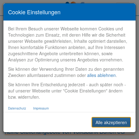
Toggle
Cookie Einstellungen
navigati
Bei Ihrem Besuch unserer Webseite kommen Cookies und
Technologien zum Einsatz, mit deren Hilfe wir die Sicherheit
unserer Webseite gewährleisten, Inhalte optimiert darstellen,
Ihnen komfortable Funktionen anbieten, auf Ihre Interessen
zugeschnittene Angebote unterbreiten können, sowie
Stelle finden
Analysen zur Optimierung unseres Angebotes vornehmen.
Sie können der Verwendung Ihrer Daten zu den genannten
Vertriebsbank
Zwecken allumfassend zustimmen oder
alles ablehnen
.
Sie können Ihre Entscheidung jederzeit - auch später noch -
Produktionsbank
auf unserer Webseite unter "Cookie Einstellungen" ändern
bzw. widerrufen.
Steuerungsbank
Datenschutz
Impressum
Sonstiges
Alle akzeptieren
Keine Stellenangebote von Volksbank Bönen eG