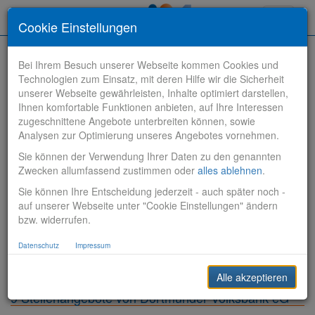
Toggle
Cookie Einstellungen
navigati
Bei Ihrem Besuch unserer Webseite kommen Cookies und
Technologien zum Einsatz, mit deren Hilfe wir die Sicherheit
unserer Webseite gewährleisten, Inhalte optimiert darstellen,
Ihnen komfortable Funktionen anbieten, auf Ihre Interessen
zugeschnittene Angebote unterbreiten können, sowie
Stelle finden
Analysen zur Optimierung unseres Angebotes vornehmen.
Sie können der Verwendung Ihrer Daten zu den genannten
Vertriebsbank
Zwecken allumfassend zustimmen oder
alles ablehnen
.
Sie können Ihre Entscheidung jederzeit - auch später noch -
Produktionsbank
auf unserer Webseite unter "Cookie Einstellungen" ändern
bzw. widerrufen.
Steuerungsbank
Datenschutz
Impressum
Sonstiges
Alle akzeptieren
9 Stellenangebote von Dortmunder Volksbank eG