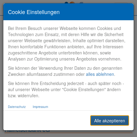
Toggle
Cookie Einstellungen
navigati
Bei Ihrem Besuch unserer Webseite kommen Cookies und
Technologien zum Einsatz, mit deren Hilfe wir die Sicherheit
unserer Webseite gewährleisten, Inhalte optimiert darstellen,
Ihnen komfortable Funktionen anbieten, auf Ihre Interessen
zugeschnittene Angebote unterbreiten können, sowie
Stelle finden
Analysen zur Optimierung unseres Angebotes vornehmen.
Sie können der Verwendung Ihrer Daten zu den genannten
Vertriebsbank
Zwecken allumfassend zustimmen oder
alles ablehnen
.
Sie können Ihre Entscheidung jederzeit - auch später noch -
Produktionsbank
auf unserer Webseite unter "Cookie Einstellungen" ändern
bzw. widerrufen.
Steuerungsbank
Datenschutz
Impressum
Sonstiges
Alle akzeptieren
Raiffeisenbank eG