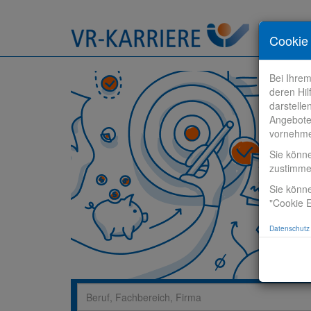
Stelle fi
Cookie 
Bei Ihre
deren Hil
darstelle
Angebote
vornehm
Sie könn
zustimm
Sie könne
"Cookie E
Datenschutz