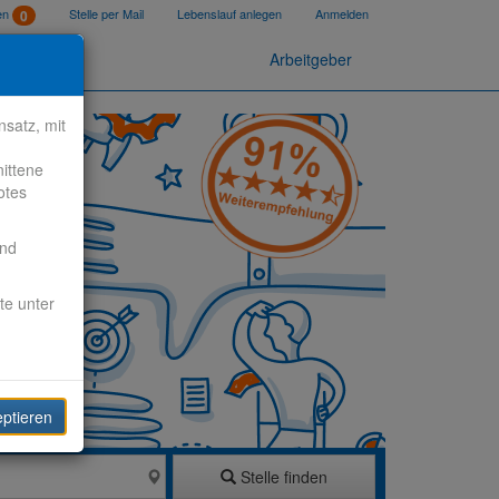
ten
Stelle per Mail
Lebenslauf anlegen
Anmelden
0
Arbeitgeber
satz, mit
nittene
otes
end
te unter
eptieren
Stelle finden