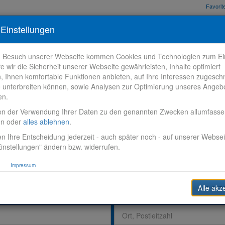
Favori
nden
Bewerbungstipps
Über VR-Karriere
Meine VR-Karriere
Einstellungen
m Besuch unserer Webseite kommen Cookies und Technologien zum Ein
fe wir die Sicherheit unserer Webseite gewährleisten, Inhalte optimiert
n, Ihnen komfortable Funktionen anbieten, auf Ihre Interessen zugesch
 unterbreiten können, sowie Analysen zur Optimierung unseres Angeb
en.
en der Verwendung Ihrer Daten zu den genannten Zwecken allumfass
en oder
alles ablehnen
.
n Ihre Entscheidung jederzeit - auch später noch - auf unserer Websei
instellungen" ändern bzw. widerrufen.
Impressum
Alle akz