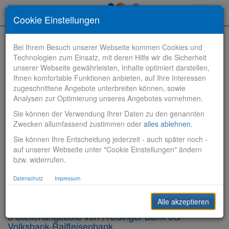
Toggle
Cookie Einstellungen
navigati
Bei Ihrem Besuch unserer Webseite kommen Cookies und
Technologien zum Einsatz, mit deren Hilfe wir die Sicherheit
unserer Webseite gewährleisten, Inhalte optimiert darstellen,
Ihnen komfortable Funktionen anbieten, auf Ihre Interessen
zugeschnittene Angebote unterbreiten können, sowie
Stelle finden
Analysen zur Optimierung unseres Angebotes vornehmen.
Sie können der Verwendung Ihrer Daten zu den genannten
Vertriebsbank
Zwecken allumfassend zustimmen oder
alles ablehnen
.
Sie können Ihre Entscheidung jederzeit - auch später noch -
Produktionsbank
auf unserer Webseite unter "Cookie Einstellungen" ändern
bzw. widerrufen.
Steuerungsbank
Datenschutz
Impressum
Sonstiges
Alle akzeptieren
5 Stellenangebote von Freisinger Bank eG
Volksbank-Raiffeisenbank