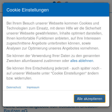
Toggle
Cookie Einstellungen
navigati
Bei Ihrem Besuch unserer Webseite kommen Cookies und
Technologien zum Einsatz, mit deren Hilfe wir die Sicherheit
unserer Webseite gewährleisten, Inhalte optimiert darstellen,
Ihnen komfortable Funktionen anbieten, auf Ihre Interessen
zugeschnittene Angebote unterbreiten können, sowie
Stelle finden
Analysen zur Optimierung unseres Angebotes vornehmen.
Sie können der Verwendung Ihrer Daten zu den genannten
Vertriebsbank
Zwecken allumfassend zustimmen oder
alles ablehnen
.
Sie können Ihre Entscheidung jederzeit - auch später noch -
Produktionsbank
auf unserer Webseite unter "Cookie Einstellungen" ändern
bzw. widerrufen.
Steuerungsbank
Datenschutz
Impressum
Sonstiges
Alle akzeptieren
Keine Stellenangebote von Volksbank Dresden-
Bautzen eG