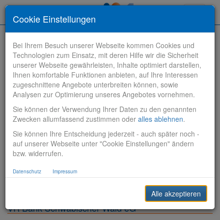
Toggle
Cookie Einstellungen
navigati
Bei Ihrem Besuch unserer Webseite kommen Cookies und
Technologien zum Einsatz, mit deren Hilfe wir die Sicherheit
unserer Webseite gewährleisten, Inhalte optimiert darstellen,
Ihnen komfortable Funktionen anbieten, auf Ihre Interessen
zugeschnittene Angebote unterbreiten können, sowie
Stelle finden
Analysen zur Optimierung unseres Angebotes vornehmen.
Sie können der Verwendung Ihrer Daten zu den genannten
Vertriebsbank
Zwecken allumfassend zustimmen oder
alles ablehnen
.
Sie können Ihre Entscheidung jederzeit - auch später noch -
Produktionsbank
auf unserer Webseite unter "Cookie Einstellungen" ändern
bzw. widerrufen.
Steuerungsbank
Datenschutz
Impressum
Sonstiges
Alle akzeptieren
VR Bank Schwäbischer Wald eG