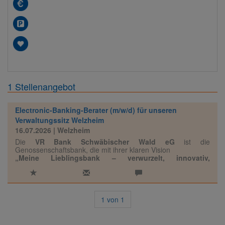
1 Stellenangebot
Electronic-Banking-Berater (m/w/d) für unseren
Verwaltungssitz Welzheim
16.07.2026
| Welzheim
Die
VR Bank Schwäbischer Wald eG
ist die
Genossenschaftsbank, die mit ihrer klaren Vision
„Meine Lieblingsbank – verwurzelt, innovativ,
einzigartig“
die Zukunft des Bankings gestaltet.
Dabei verbinden wir moderne Ideen und individuelle
Lösungen mit einer starken regionalen
Verwurzelung und persönlicher Nähe.
1
von
1
Zur Verstärkung unseres Teams suchen wir zum
nächstmöglichen Zeitpunkt einen engagierten
Electronic-Banking-Berater (m/w/d)