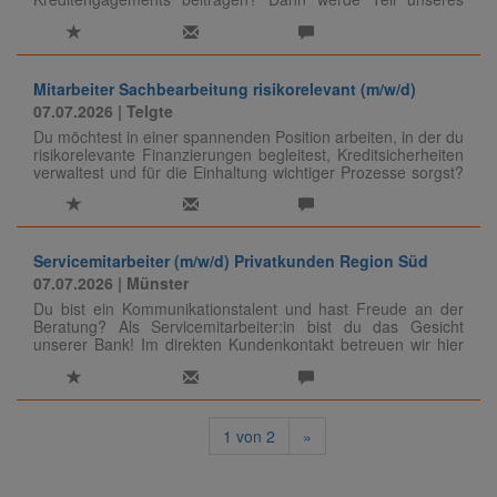
Teams und gestalte aktiv die Zukunft unseres
Kreditmanagements!
Mitarbeiter Sachbearbeitung risikorelevant (m/w/d)
07.07.2026
| Telgte
Du möchtest in einer spannenden Position arbeiten, in der du
risikorelevante Finanzierungen begleitest, Kreditsicherheiten
verwaltest und für die Einhaltung wichtiger Prozesse sorgst?
Wir kümmern uns um sämtliche Kreditsachbearbeitung,
Analysen und Gutachten unserer Kunden ab einem
Kreditvolumen von 1 Mio. €. Werde Teil unseres Teams und
gestalte gemeinsam mit uns eine sichere und nachhaltige
Zukunft!
Servicemitarbeiter (m/w/d) Privatkunden Region Süd
07.07.2026
| Münster
Du bist ein Kommunikationstalent und hast Freude an der
Beratung? Als Servicemitarbeiter:in bist du das Gesicht
unserer Bank! Im direkten Kundenkontakt betreuen wir hier
unsere Privatkunden rund um die Themen Konto & Karten,
Geldanlage, Versicherung und Finanzierung.
1
von
2
»