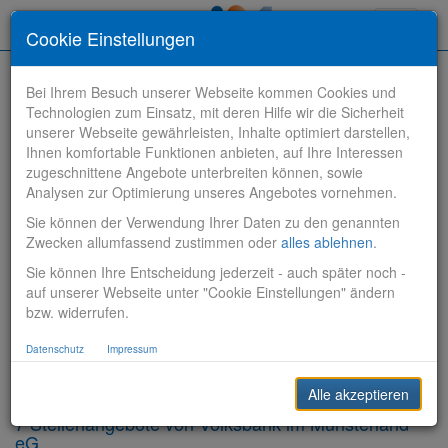
Toggle
Cookie Einstellungen
navigati
Bei Ihrem Besuch unserer Webseite kommen Cookies und
Technologien zum Einsatz, mit deren Hilfe wir die Sicherheit
unserer Webseite gewährleisten, Inhalte optimiert darstellen,
Ihnen komfortable Funktionen anbieten, auf Ihre Interessen
zugeschnittene Angebote unterbreiten können, sowie
Stelle finden
Analysen zur Optimierung unseres Angebotes vornehmen.
Sie können der Verwendung Ihrer Daten zu den genannten
Vertriebsbank
Zwecken allumfassend zustimmen oder
alles ablehnen
.
Sie können Ihre Entscheidung jederzeit - auch später noch -
Produktionsbank
auf unserer Webseite unter "Cookie Einstellungen" ändern
bzw. widerrufen.
Steuerungsbank
Datenschutz
Impressum
Sonstiges
Alle akzeptieren
7 Stellenangebote von Volksbank im Münsterland
eG