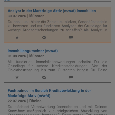
Analyst in der Marktfolge Aktiv (m/w/d) Immobilien
30.07.2026
| Münster
Du hast Lust, hinter die Zahlen zu blicken, Geschäftsmodelle
zu bewerten und mit fundierten Analysen die Grundlage für
wichtige Kreditentscheidungen zu schaffen? Als Analyst in
der Marktfolge Aktiv bringst Du Deine Expertise in
anspruchsvolle Finanzierungsentscheidungen ein.
Immobiliengutachter (m/w/d)
01.08.2026
| Münster
Mit fundierten Immobilienbewertungen schaffst Du die
Grundlage für sichere Kreditentscheidungen. Von der
Objektbesichtigung bis zum Gutachten bringst Du Deine
Expertise dort ein, wo Marktkenntnis und Urteilsvermögen
gefragt sind.
Fachtrainee im Bereich Kreditabwicklung in der
Marktfolge Aktiv (m/w/d)
22.07.2026
| Rheine
Du möchtest Verantwortung übernehmen und mit Deinem
Know-how maßgeblich zur erfolgreichen Abwicklung von
Kreditengagements beitragen? Dann werde Teil unseres