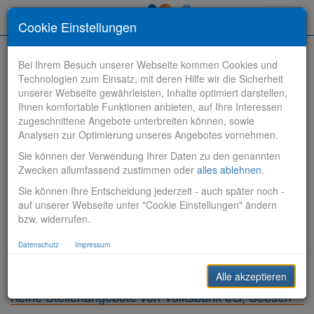
Toggle
Cookie Einstellungen
navigati
Bei Ihrem Besuch unserer Webseite kommen Cookies und
Technologien zum Einsatz, mit deren Hilfe wir die Sicherheit
unserer Webseite gewährleisten, Inhalte optimiert darstellen,
Ihnen komfortable Funktionen anbieten, auf Ihre Interessen
zugeschnittene Angebote unterbreiten können, sowie
Stelle finden
Analysen zur Optimierung unseres Angebotes vornehmen.
Sie können der Verwendung Ihrer Daten zu den genannten
Vertriebsbank
Zwecken allumfassend zustimmen oder
alles ablehnen
.
Sie können Ihre Entscheidung jederzeit - auch später noch -
Produktionsbank
auf unserer Webseite unter "Cookie Einstellungen" ändern
bzw. widerrufen.
Steuerungsbank
Datenschutz
Impressum
Sonstiges
Alle akzeptieren
Keine Stellenangebote von Volksbank eG, Seesen