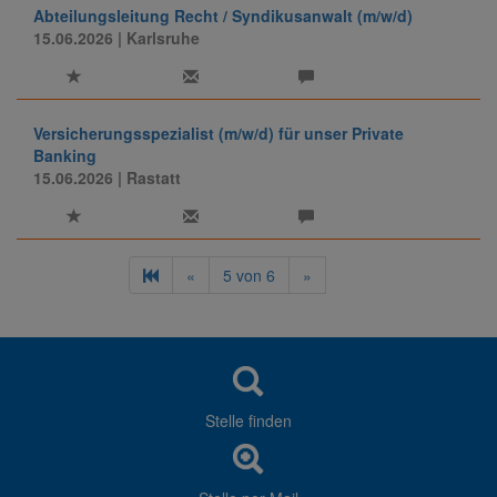
Abteilungsleitung Recht / Syndikusanwalt (m/w/d)
15.06.2026
| Karlsruhe
Versicherungsspezialist (m/w/d) für unser Private
Banking
15.06.2026
| Rastatt
«
5
von
6
»
Stelle finden