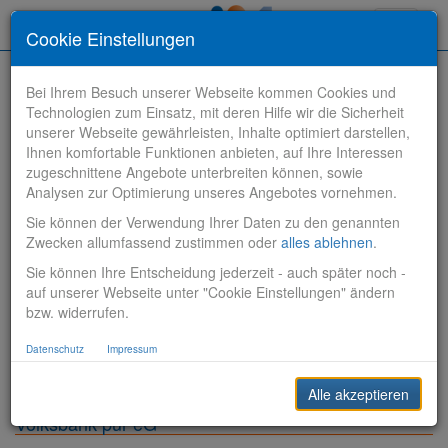
Toggle
Cookie Einstellungen
navigati
Bei Ihrem Besuch unserer Webseite kommen Cookies und
Technologien zum Einsatz, mit deren Hilfe wir die Sicherheit
unserer Webseite gewährleisten, Inhalte optimiert darstellen,
Ihnen komfortable Funktionen anbieten, auf Ihre Interessen
zugeschnittene Angebote unterbreiten können, sowie
Stelle finden
Analysen zur Optimierung unseres Angebotes vornehmen.
Sie können der Verwendung Ihrer Daten zu den genannten
Vertriebsbank
Zwecken allumfassend zustimmen oder
alles ablehnen
.
Sie können Ihre Entscheidung jederzeit - auch später noch -
Produktionsbank
auf unserer Webseite unter "Cookie Einstellungen" ändern
bzw. widerrufen.
Steuerungsbank
Datenschutz
Impressum
Sonstiges
Alle akzeptieren
Volksbank pur eG