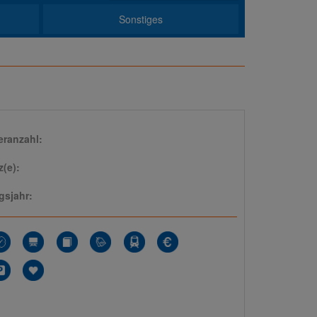
Sonstiges
eranzahl:
z(e):
sjahr: