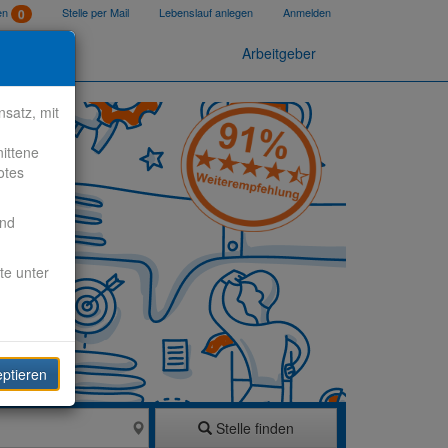
ten
Stelle per Mail
Lebenslauf anlegen
Anmelden
0
Arbeitgeber
satz, mit
nittene
otes
end
te unter
eptieren
Stelle finden