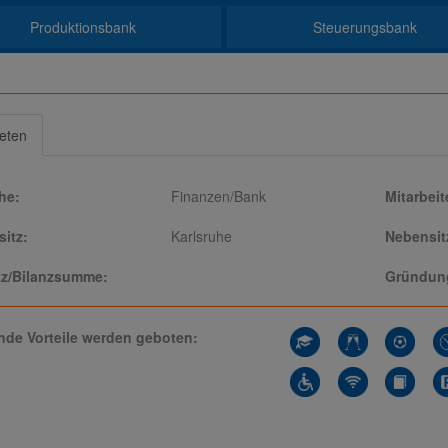
Produktionsbank
Steuerungsbank
ieten
he:
Finanzen/Bank
Mitarbeit
itz:
Karlsruhe
Nebensit
z/Bilanzsumme:
Gründung
nde Vorteile werden geboten: