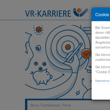
Stelle fi
Cookie 
Bei Ihre
deren Hil
darstelle
Angebote
vornehm
Sie könn
zustimm
Sie könne
"Cookie E
Datenschutz