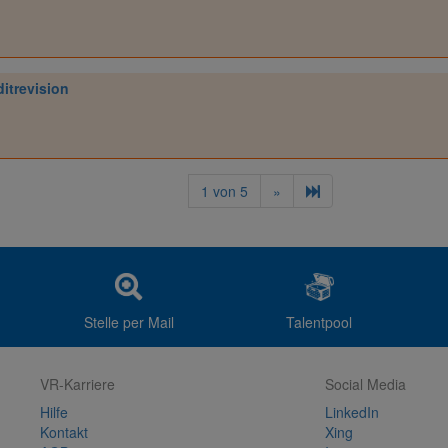
ditrevision
1
von
5
»
Stelle per Mail
Talentpool
VR-Karriere
Social Media
Hilfe
LinkedIn
Kontakt
Xing