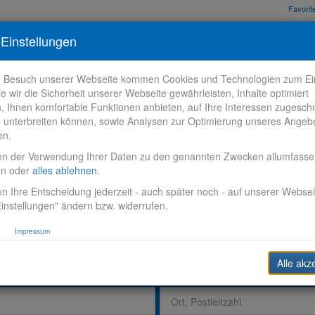
Favori
nden
Bewerbungstipps
Über VR-Karriere
Meine VR-Karriere
Einstellungen
m Besuch unserer Webseite kommen Cookies und Technologien zum Ein
fe wir die Sicherheit unserer Webseite gewährleisten, Inhalte optimiert
n, Ihnen komfortable Funktionen anbieten, auf Ihre Interessen zugesch
 unterbreiten können, sowie Analysen zur Optimierung unseres Angeb
en.
en der Verwendung Ihrer Daten zu den genannten Zwecken allumfass
en oder
alles ablehnen
.
n Ihre Entscheidung jederzeit - auch später noch - auf unserer Websei
instellungen" ändern bzw. widerrufen.
Impressum
Alle akz