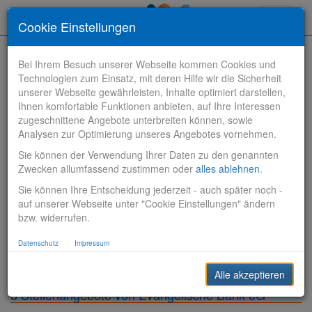
Toggle
Cookie Einstellungen
navigati
Bei Ihrem Besuch unserer Webseite kommen Cookies und
Technologien zum Einsatz, mit deren Hilfe wir die Sicherheit
unserer Webseite gewährleisten, Inhalte optimiert darstellen,
Ihnen komfortable Funktionen anbieten, auf Ihre Interessen
zugeschnittene Angebote unterbreiten können, sowie
Stelle finden
Analysen zur Optimierung unseres Angebotes vornehmen.
Sie können der Verwendung Ihrer Daten zu den genannten
Vertriebsbank
Zwecken allumfassend zustimmen oder
alles ablehnen
.
Sie können Ihre Entscheidung jederzeit - auch später noch -
Produktionsbank
auf unserer Webseite unter "Cookie Einstellungen" ändern
bzw. widerrufen.
Steuerungsbank
Datenschutz
Impressum
Sonstiges
Alle akzeptieren
8 Stellenangebote von Evangelische Bank eG