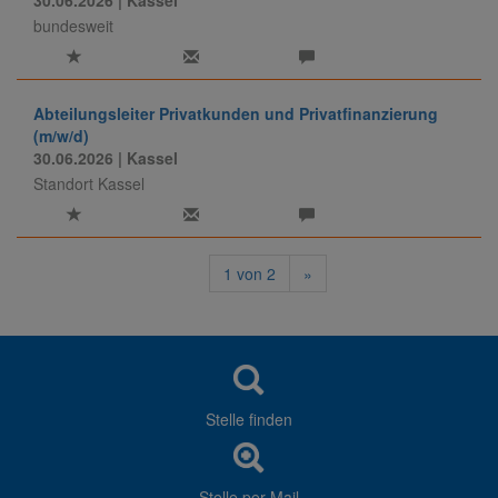
30.06.2026
| Kassel
bundesweit
Abteilungsleiter Privatkunden und Privatfinanzierung
(m/w/d)
30.06.2026
| Kassel
Standort Kassel
1
von
2
»
Stelle finden
Stelle per Mail