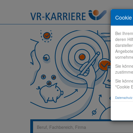
Stelle fi
Cookie 
Bei Ihre
deren Hil
darstelle
Angebote
vornehm
Sie könn
zustimm
Sie könne
"Cookie E
Datenschutz