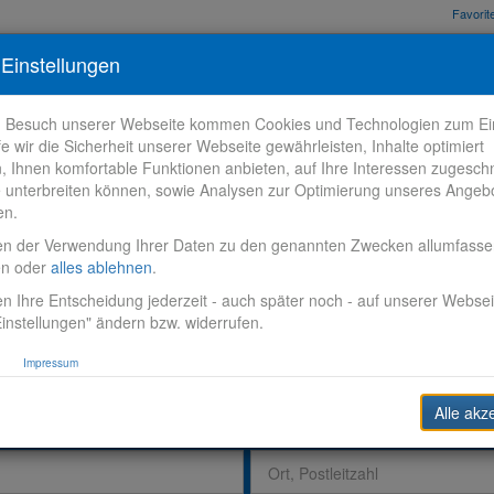
Favori
nden
Bewerbungstipps
Über VR-Karriere
Meine VR-Karriere
Einstellungen
m Besuch unserer Webseite kommen Cookies und Technologien zum Ein
fe wir die Sicherheit unserer Webseite gewährleisten, Inhalte optimiert
n, Ihnen komfortable Funktionen anbieten, auf Ihre Interessen zugesch
 unterbreiten können, sowie Analysen zur Optimierung unseres Angeb
en.
en der Verwendung Ihrer Daten zu den genannten Zwecken allumfass
en oder
alles ablehnen
.
n Ihre Entscheidung jederzeit - auch später noch - auf unserer Websei
instellungen" ändern bzw. widerrufen.
Impressum
Alle akz