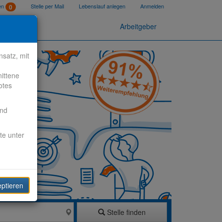
ten
Stelle per Mail
Lebenslauf anlegen
Anmelden
0
Arbeitgeber
satz, mit
nittene
otes
end
te unter
eptieren
Stelle finden