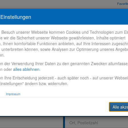
Favori
nden
Bewerbungstipps
Über VR-Karriere
Meine VR-Karriere
Einstellungen
m Besuch unserer Webseite kommen Cookies und Technologien zum Ein
fe wir die Sicherheit unserer Webseite gewährleisten, Inhalte optimiert
n, Ihnen komfortable Funktionen anbieten, auf Ihre Interessen zugesch
 unterbreiten können, sowie Analysen zur Optimierung unseres Angeb
en.
en der Verwendung Ihrer Daten zu den genannten Zwecken allumfass
en oder
alles ablehnen
.
n Ihre Entscheidung jederzeit - auch später noch - auf unserer Websei
instellungen" ändern bzw. widerrufen.
Impressum
Alle akz