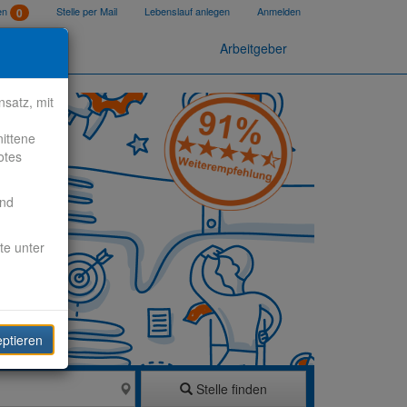
ten
Stelle per Mail
Lebenslauf anlegen
Anmelden
0
Arbeitgeber
satz, mit
nittene
otes
end
te unter
eptieren
Stelle finden