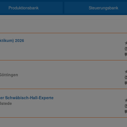
Produktionsbank
Steuerungsbank
aktikum) 2026
 Göttingen
iger Schwäbisch-Hall-Experte
elstede