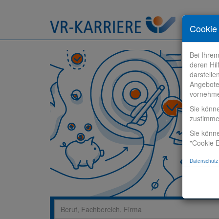
Stelle fi
Cookie 
Bei Ihre
deren Hil
darstelle
Angebote
vornehm
Sie könn
zustimm
Sie könne
"Cookie E
Datenschutz