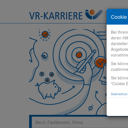
Stelle fi
Cookie 
Bei Ihre
deren Hil
darstelle
Angebote
vornehm
Sie könn
zustimm
Sie könne
"Cookie E
Datenschutz