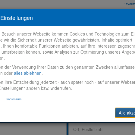
Favori
nden
Bewerbungstipps
Über VR-Karriere
Meine VR-Karriere
Einstellungen
m Besuch unserer Webseite kommen Cookies und Technologien zum Ein
fe wir die Sicherheit unserer Webseite gewährleisten, Inhalte optimiert
n, Ihnen komfortable Funktionen anbieten, auf Ihre Interessen zugesch
 unterbreiten können, sowie Analysen zur Optimierung unseres Angeb
en.
en der Verwendung Ihrer Daten zu den genannten Zwecken allumfass
en oder
alles ablehnen
.
n Ihre Entscheidung jederzeit - auch später noch - auf unserer Websei
instellungen" ändern bzw. widerrufen.
Impressum
Alle akz