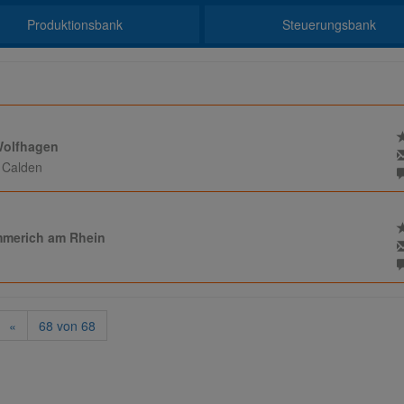
Produktionsbank
Steuerungsbank
Wolfhagen
r Calden
mmerich am Rhein
«
68
von
68