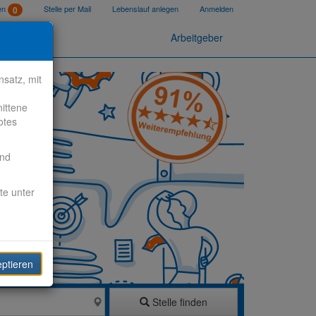
ten
Stelle per Mail
Lebenslauf anlegen
Anmelden
0
Arbeitgeber
satz, mit
nittene
otes
end
te unter
eptieren
Stelle finden