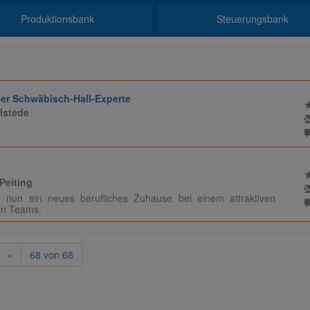
Produktionsbank
Steuerungsbank
iger Schwäbisch-Hall-Experte
elstede
 Peiting
 nun ein neues berufliches Zuhause bei einem attraktiven
en Teams.
«
68
von
68