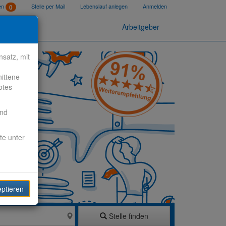
ten
Stelle per Mail
Lebenslauf anlegen
Anmelden
0
Arbeitgeber
satz, mit
nittene
otes
end
te unter
eptieren
Stelle finden