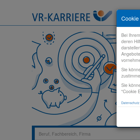
Stelle fi
Cookie 
Bei Ihre
deren Hil
darstelle
Angebote
vornehm
Sie könn
zustimm
Sie könne
"Cookie E
Datenschutz