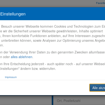
Favori
nden
Bewerbungstipps
Über VR-Karriere
Meine VR-Karriere
Einstellungen
m Besuch unserer Webseite kommen Cookies und Technologien zum Ein
fe wir die Sicherheit unserer Webseite gewährleisten, Inhalte optimiert
n, Ihnen komfortable Funktionen anbieten, auf Ihre Interessen zugesch
 unterbreiten können, sowie Analysen zur Optimierung unseres Angeb
en.
en der Verwendung Ihrer Daten zu den genannten Zwecken allumfass
en oder
alles ablehnen
.
n Ihre Entscheidung jederzeit - auch später noch - auf unserer Websei
instellungen" ändern bzw. widerrufen.
Impressum
Alle akz